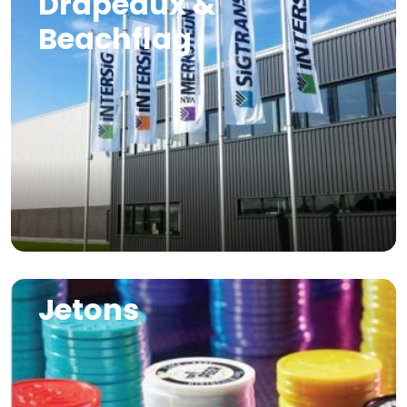
Drapeaux &
Beachflag
Image
Jetons