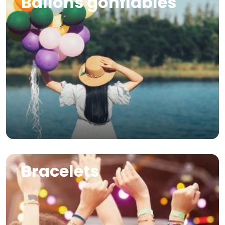
Ballons gonflables
Image
Bracelets