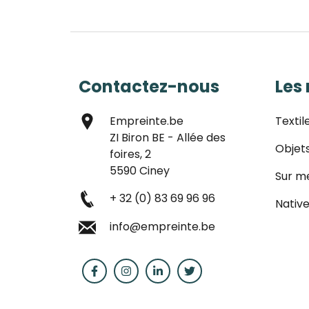
Contactez-nous
Les
Empreinte.be
Textil
ZI Biron BE - Allée des
Objet
foires, 2
5590 Ciney
Sur m
+ 32 (0) 83 69 96 96
Native
info@empreinte.be