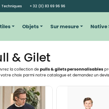
Aller au contenu principal
Techniques
+ 32 (0) 83 69 96 96
vigation principale
tiles
Objets
Sur mesure
Native 
ll & Gilet
vrez la collection de
pulls & gilets personnalisables
pr
 votre choix parmi notre catalogue et demandez un devis
Image