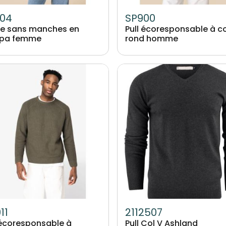
04
SP900
e sans manches en
Pull écoresponsable à co
rpa femme
rond homme
Image
o-responsable
11
2112507
 écoresponsable à
Pull Col V Ashland