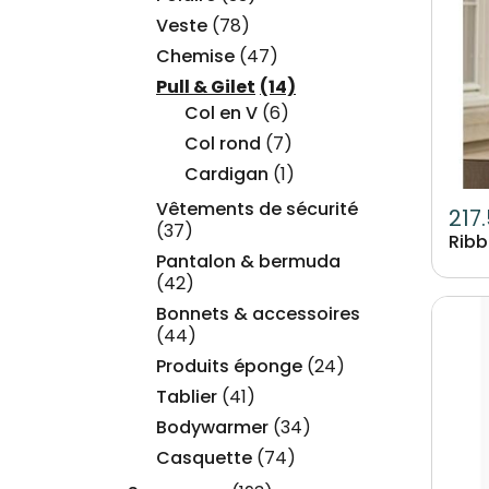
Veste
(78)
Chemise
(47)
Pull & Gilet
(14)
Col en V
(6)
Col rond
(7)
Cardigan
(1)
Vêtements de sécurité
217
(37)
Ribb
Pantalon & bermuda
(42)
Image
Bonnets & accessoires
(44)
Produits éponge
(24)
Tablier
(41)
Bodywarmer
(34)
Casquette
(74)