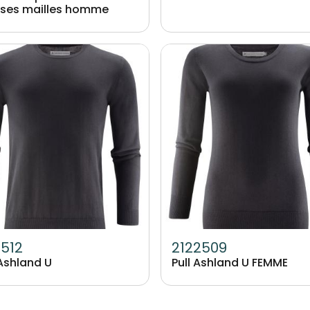
ses mailles homme
Image
2512
2122509
 Ashland U
Pull Ashland U FEMME