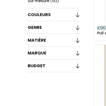
Sur mesure
(193)
COULEURS
GENRE
K96
Pull
MATIÈRE
Image
MARQUE
BUDGET