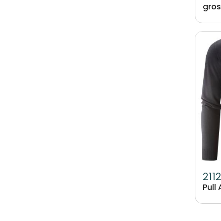
gros
Image
211
Pull