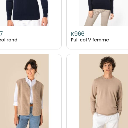
7
K966
 col rond
Pull col V femme
Image