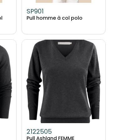
SP901
l
Pull homme à col polo
Image
2122505
Pull Ashland FEMME