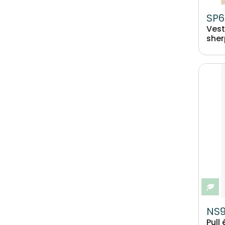
SP6
Vest
she
Image
Ec
NS9
Pull