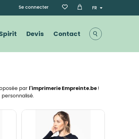
Menu du compte de l'utili
Select your language
Se connecter
Spirit
Devis
Contact
oposée par
l'imprimerie Empreinte.be
!
 personnalisé.
Image