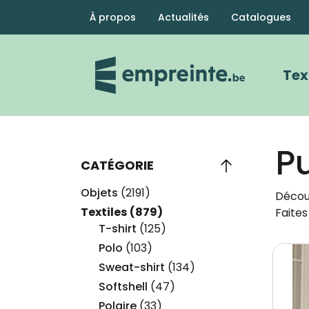
Menu Secondaire
À propos
Actualités
Catalogues
Na
Tex
Pu
CATÉGORIE
Objets
(2191)
Décou
Textiles
(879)
Faites
T-shirt
(125)
Polo
(103)
Image
Sweat-shirt
(134)
Softshell
(47)
Polaire
(33)