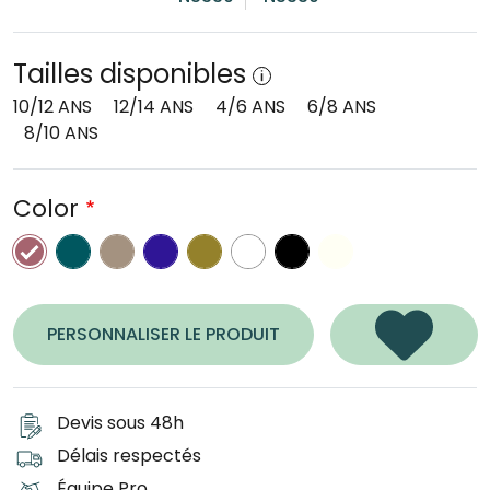
Tailles disponibles
10/12 ANS
12/14 ANS
4/6 ANS
6/8 ANS
8/10 ANS
Color
Peacock Green
Wet Sand
bleu marine classique
kaki délavé
White
Black
ivoire
Antique Rose
PERSONNALISER LE PRODUIT
Devis sous 48h
Délais respectés
Équipe Pro