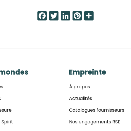
Facebook
Twitter
LinkedIn
Pinterest
Share
 mondes
Empreinte
es
À propos
s
Actualités
esure
Catalogues fournisseurs
 Spirit
Nos engagements RSE