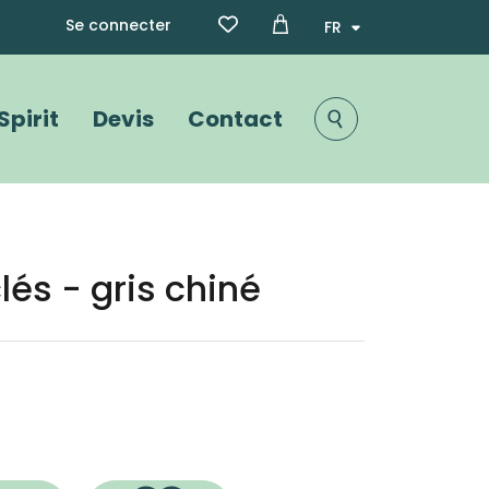
Menu du compte de l'utili
Select your language
Se connecter
Spirit
Devis
Contact
Image
lés - gris chiné