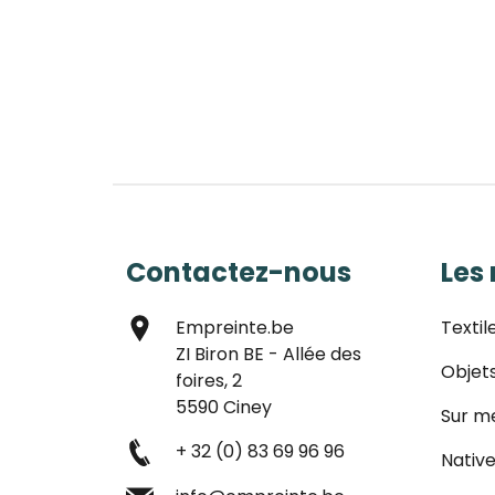
Contactez-nous
Les
Empreinte.be
Textil
ZI Biron BE - Allée des
Objet
foires, 2
5590 Ciney
Sur m
+ 32 (0) 83 69 96 96
Native