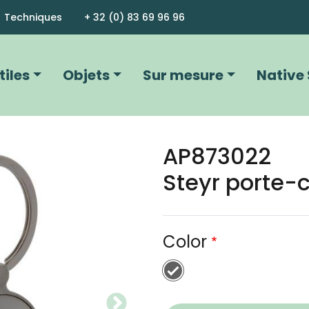
Aller au contenu principal
Techniques
+ 32 (0) 83 69 96 96
vigation principale
tiles
Objets
Sur mesure
Native 
AP873022
Image
Steyr porte-c
Color
gris chiné