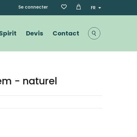
Menu du compte de l'utili
Select your language
Se connecter
Spirit
Devis
Contact
Image
m - naturel