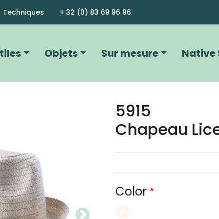
Aller au contenu principal
Techniques
+ 32 (0) 83 69 96 96
vigation principale
tiles
Objets
Sur mesure
Native 
5915
Image
Chapeau Lice
Color
naturel