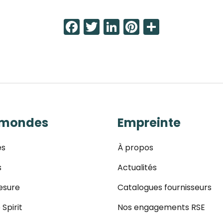
Facebook
Twitter
LinkedIn
Pinterest
Share
 mondes
Empreinte
es
À propos
s
Actualités
esure
Catalogues fournisseurs
 Spirit
Nos engagements RSE