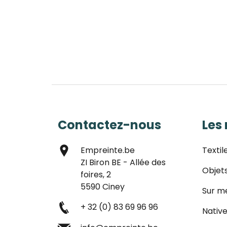
Contactez-nous
Les
Empreinte.be
Textil
ZI Biron BE - Allée des
Objet
foires, 2
5590 Ciney
Sur m
+ 32 (0) 83 69 96 96
Native