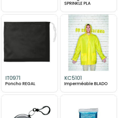
SPRINKLE PLA
Image
Image
IT0971
KC5101
Poncho REGAL
Imperméable BLADO
Image
Media Images
Image