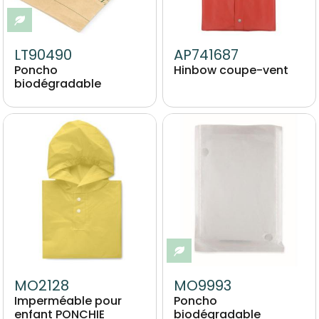
Eco-responsable
LT90490
AP741687
Poncho
Hinbow coupe-vent
biodégradable
Image
Image
Eco-responsable
MO2128
MO9993
Imperméable pour
Poncho
enfant PONCHIE
biodégradable