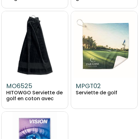
Image
Media Images
Image
MO6525
MPGT02
HITOWGO Serviette de
Serviette de golf
golf en coton avec
Media Images
Image